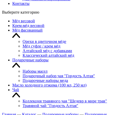
Контакты
Выберите категорию
Мёд весовой
Крем-мёд весовой
Мёд фасованный
Орехи в цветочном мёде
Мёд суфле / крем мёд
Алтайский мёд с добавками
Классический алтайский мёд
Подарочные наборы
Наборы масел
Подарочный набор чая "Гордость Алтая"
Подарочные наборы меда
Масло холодного отжима (100 мл, 250 мл)
Чай
Коллекция травяного чая "Шедевр в мире трав"
Травяной чай "Гордость Алтая"
Главная
—
Каталог
—
Подарочные наборы
—
Подарочные