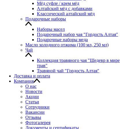
Мёд суфле / крем мёд
Алтайский мёд с добавками
Классический алтайский мёд
Подарочные наборы
Наборы масел
Подарочный набор чая "Гордость Алтая"
Подарочные наборы меда
Масло холодного отжима (100 мл, 250 мл)
Чай
Коллекция травяного чая "Шедевр в мире
трав"
Травяной чай "Гордость Алтая"
Доставка и оплата
Компания
О нас
Новости
Акции
Статьи
Сотрудники
Вакансии
Отзывы
Фотогалерея
Документы и сертификаты