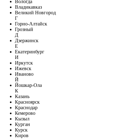
Вологда
Владикавказ
Великий Новгород
Г
Горно-Алтайск
Грозный
Д
Дзержинск
Е
Екатеринбург
И
Иркутск
Ижевск
Иваново
Й
Йошкар-Ола
К
Казань
Красноярск
Краснодар
Кемерово
Кызыл
Курган
Курск
Киров