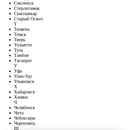
Смоленск
Стерлитамак
Сыктывкар
Старый Оскол
Т
Тюмень
Томск
Тверь
Тольятти
Тула
Тамбов
Таганрог
У
Уфа
Улан-Удэ
Ульяновск
Х
Хабаровск
Химки
Ч
Челябинск
Чита
Чебоксары
Череповец
Ш