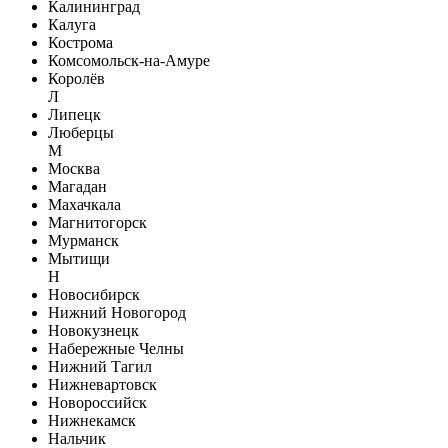
Калининград
Калуга
Кострома
Комсомольск-на-Амуре
Королёв
Л
Липецк
Люберцы
М
Москва
Магадан
Махачкала
Магнитогорск
Мурманск
Мытищи
Н
Новосибирск
Нижний Новогород
Новокузнецк
Набережные Челны
Нижний Тагил
Нижневартовск
Новороссийск
Нижнекамск
Нальчик