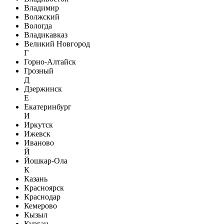
Владимир
Волжский
Вологда
Владикавказ
Великий Новгород
Г
Горно-Алтайск
Грозный
Д
Дзержинск
Е
Екатеринбург
И
Иркутск
Ижевск
Иваново
Й
Йошкар-Ола
К
Казань
Красноярск
Краснодар
Кемерово
Кызыл
Курган