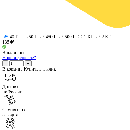
40 Г
250 Г
450 Г
500 Г
1 КГ
2 КГ
135
В наличии
Нашли дешевле?
-
+
В корзину
Купить в 1 клик
Доставка
по России
Самовывоз
сегодня