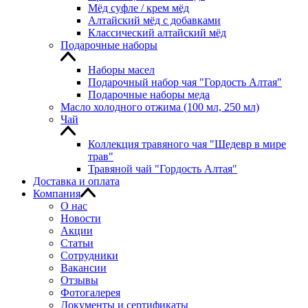
Мёд суфле / крем мёд
Алтайский мёд с добавками
Классический алтайский мёд
Подарочные наборы
Наборы масел
Подарочный набор чая "Гордость Алтая"
Подарочные наборы меда
Масло холодного отжима (100 мл, 250 мл)
Чай
Коллекция травяного чая "Шедевр в мире
трав"
Травяной чай "Гордость Алтая"
Доставка и оплата
Компания
О нас
Новости
Акции
Статьи
Сотрудники
Вакансии
Отзывы
Фотогалерея
Документы и сертификаты