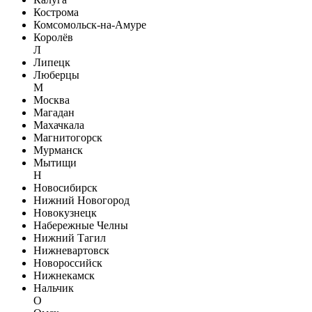
Кострома
Комсомольск-на-Амуре
Королёв
Л
Липецк
Люберцы
М
Москва
Магадан
Махачкала
Магнитогорск
Мурманск
Мытищи
Н
Новосибирск
Нижний Новогород
Новокузнецк
Набережные Челны
Нижний Тагил
Нижневартовск
Новороссийск
Нижнекамск
Нальчик
О