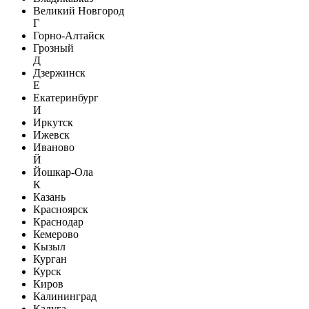
Великий Новгород
Г
Горно-Алтайск
Грозный
Д
Дзержинск
Е
Екатеринбург
И
Иркутск
Ижевск
Иваново
Й
Йошкар-Ола
К
Казань
Красноярск
Краснодар
Кемерово
Кызыл
Курган
Курск
Киров
Калининград
Калуга