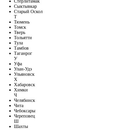
Стерлитамак
Сыктывкар
Старый Оскол
Т
Тюмень
Томск
Тверь
Тольятти
Тула
Тамбов
Таганрог
У
Уфа
Улан-Удэ
Ульяновск
Х
Хабаровск
Химки
Ч
Челябинск
Чита
Чебоксары
Череповец
Ш
Шахты