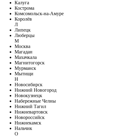
Калуга
Кострома
Комсомольск-на-Амуре
Королёв
Л
Липецк
Люберцы
М
Москва
Магадан
Махачкала
Магнитогорск
Мурманск
Мытищи
Н
Новосибирск
Нижний Новогород
Новокузнецк
Набережные Челны
Нижний Тагил
Нижневартовск
Новороссийск
Нижнекамск
Нальчик
О