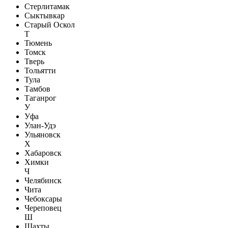
Стерлитамак
Сыктывкар
Старый Оскол
Т
Тюмень
Томск
Тверь
Тольятти
Тула
Тамбов
Таганрог
У
Уфа
Улан-Удэ
Ульяновск
Х
Хабаровск
Химки
Ч
Челябинск
Чита
Чебоксары
Череповец
Ш
Шахты