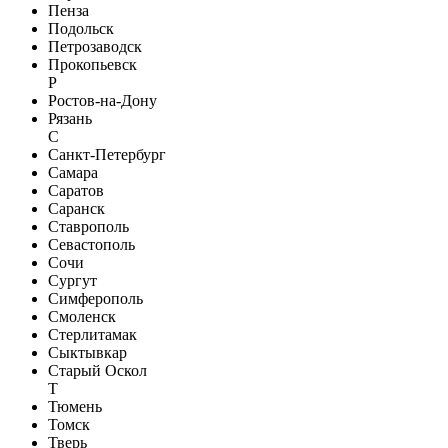
Пенза
Подольск
Петрозаводск
Прокопьевск
Р
Ростов-на-Дону
Рязань
С
Санкт-Петербург
Самара
Саратов
Саранск
Ставрополь
Севастополь
Сочи
Сургут
Симферополь
Смоленск
Стерлитамак
Сыктывкар
Старый Оскол
Т
Тюмень
Томск
Тверь