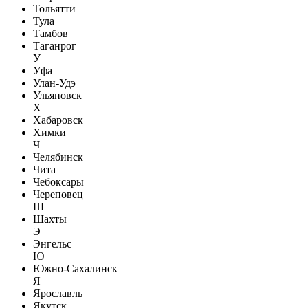
Тольятти
Тула
Тамбов
Таганрог
У
Уфа
Улан-Удэ
Ульяновск
Х
Хабаровск
Химки
Ч
Челябинск
Чита
Чебоксары
Череповец
Ш
Шахты
Э
Энгельс
Ю
Южно-Сахалинск
Я
Ярославль
Якутск