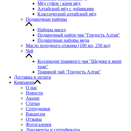
Мёд суфле / крем мёд
Алтайский мёд с добавками
Классический алтайский мёд
Подарочные наборы
Наборы масел
Подарочный набор чая "Гордость Алтая"
Подарочные наборы меда
Масло холодного отжима (100 мл, 250 мл)
Чай
Коллекция травяного чая "Шедевр в мире
трав"
Травяной чай "Гордость Алтая"
Доставка и оплата
Компания
О нас
Новости
Акции
Статьи
Сотрудники
Вакансии
Отзывы
Фотогалерея
Документы и сертификаты