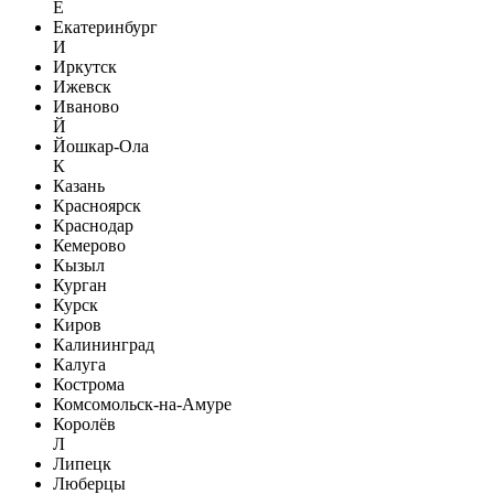
Е
Екатеринбург
И
Иркутск
Ижевск
Иваново
Й
Йошкар-Ола
К
Казань
Красноярск
Краснодар
Кемерово
Кызыл
Курган
Курск
Киров
Калининград
Калуга
Кострома
Комсомольск-на-Амуре
Королёв
Л
Липецк
Люберцы