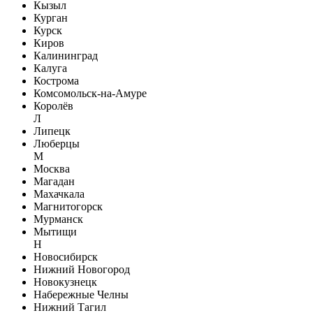
Кызыл
Курган
Курск
Киров
Калининград
Калуга
Кострома
Комсомольск-на-Амуре
Королёв
Л
Липецк
Люберцы
М
Москва
Магадан
Махачкала
Магнитогорск
Мурманск
Мытищи
Н
Новосибирск
Нижний Новогород
Новокузнецк
Набережные Челны
Нижний Тагил