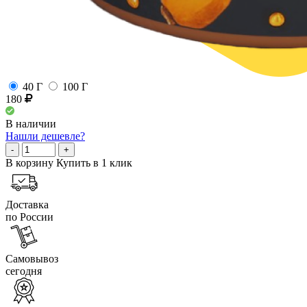
40 Г
100 Г
180
В наличии
Нашли дешевле?
-
+
В корзину
Купить в 1 клик
Доставка
по России
Самовывоз
сегодня