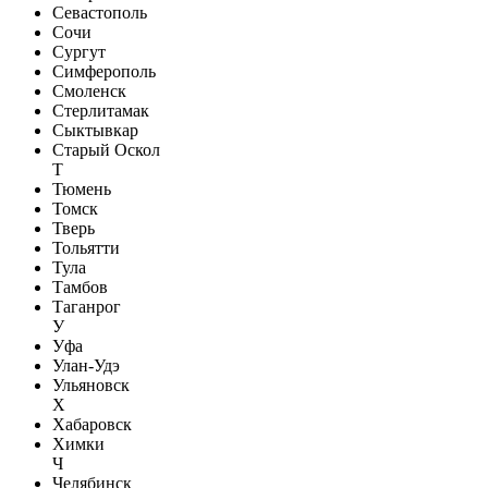
Севастополь
Сочи
Сургут
Симферополь
Смоленск
Стерлитамак
Сыктывкар
Старый Оскол
Т
Тюмень
Томск
Тверь
Тольятти
Тула
Тамбов
Таганрог
У
Уфа
Улан-Удэ
Ульяновск
Х
Хабаровск
Химки
Ч
Челябинск