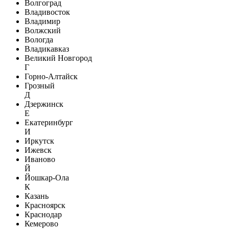
Волгоград
Владивосток
Владимир
Волжский
Вологда
Владикавказ
Великий Новгород
Г
Горно-Алтайск
Грозный
Д
Дзержинск
Е
Екатеринбург
И
Иркутск
Ижевск
Иваново
Й
Йошкар-Ола
К
Казань
Красноярск
Краснодар
Кемерово