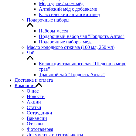
Мёд суфле / крем мёд
Алтайский мёд с добавками
Классический алтайский мёд
Подарочные наборы
Наборы масел
Подарочный набор чая "Гордость Алтая"
Подарочные наборы меда
Масло холодного отжима (100 мл, 250 мл)
Чай
Коллекция травяного чая "Шедевр в мире
трав"
Травяной чай "Гордость Алтая"
Доставка и оплата
Компания
О нас
Новости
Акции
Статьи
Сотрудники
Вакансии
Отзывы
Фотогалерея
Документы и сертификаты