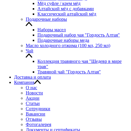
Мёд суфле / крем мёд
Алтайский мёд с добавками
Классический алтайский мёд
Подарочные наборы
Наборы масел
Подарочный набор чая "Гордость Алтая"
Подарочные наборы меда
Масло холодного отжима (100 мл, 250 мл)
Чай
Коллекция травяного чая "Шедевр в мире
трав"
Травяной чай "Гордость Алтая"
Доставка и оплата
Компания
О нас
Новости
Акции
Статьи
Сотрудники
Вакансии
Отзывы
Фотогалерея
Документы и сертификаты