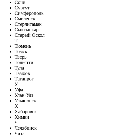
Сочи
Сургут
Симферополь
Смоленск
Стерлитамак
Сыктывкар
Старый Оскол
Т
Тюмень
Томск
Тверь
Тольятти
Тула
Тамбов
Таганрог
У
Уфа
Улан-Удэ
Ульяновск
Х
Хабаровск
Химки
Ч
Челябинск
Чита