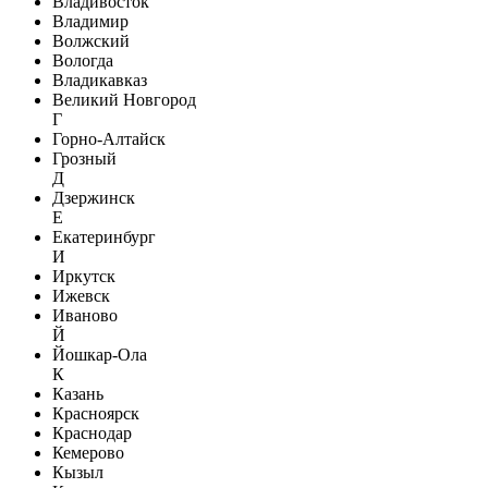
Владивосток
Владимир
Волжский
Вологда
Владикавказ
Великий Новгород
Г
Горно-Алтайск
Грозный
Д
Дзержинск
Е
Екатеринбург
И
Иркутск
Ижевск
Иваново
Й
Йошкар-Ола
К
Казань
Красноярск
Краснодар
Кемерово
Кызыл