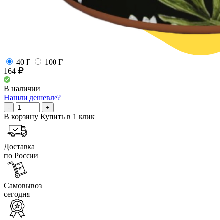
40 Г
100 Г
164
В наличии
Нашли дешевле?
-
+
В корзину
Купить в 1 клик
Доставка
по России
Самовывоз
сегодня