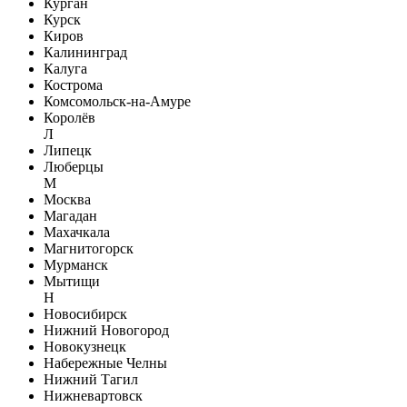
Курган
Курск
Киров
Калининград
Калуга
Кострома
Комсомольск-на-Амуре
Королёв
Л
Липецк
Люберцы
М
Москва
Магадан
Махачкала
Магнитогорск
Мурманск
Мытищи
Н
Новосибирск
Нижний Новогород
Новокузнецк
Набережные Челны
Нижний Тагил
Нижневартовск